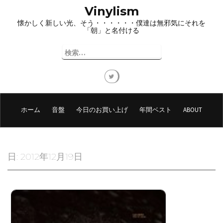
コ
Vinylism
ン
懐かしく新しい光、そう・・・・・・僕達は無邪気にそれを
テ
「朝」と名付ける
ン
ツ
検
へ
索:
ス
キ
ッ
プ
ホーム
音盤
今日のお買い上げ
年間ベスト
ABOUT
日:
2012年12月19日