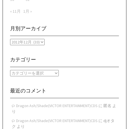
« 11月
1月 »
月別アーカイブ
月
別
ア
ー
カテゴリー
カ
イ
カ
ブ
テ
ゴ
リ
最近のコメント
ー
Dragon Ash/Shade(VICTOR ENTERTAINMENT)CDS
に
匿名
よ
り
Dragon Ash/Shade(VICTOR ENTERTAINMENT)CDS
に
djオタ
ク
より