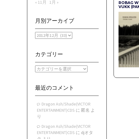
« 11月
1月 »
ROBAG W
VUKK (PA
月別アーカイブ
月
別
ア
ー
カテゴリー
カ
イ
カ
ブ
テ
ゴ
リ
最近のコメント
ー
Dragon Ash/Shade(VICTOR
ENTERTAINMENT)CDS
に
匿名
よ
り
Dragon Ash/Shade(VICTOR
ENTERTAINMENT)CDS
に
djオタ
ク
より