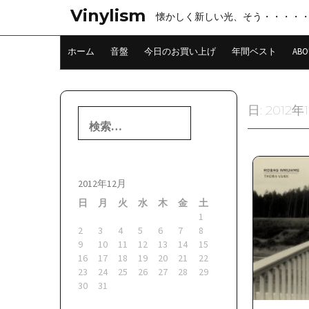
コ
Vinylism
懐かしく新しい光、そう・・・・
ン
テ
ン
ホーム
音盤
今日のお買い上げ
年間ベスト
ABO
ツ
へ
ス
キ
日:
2012年
検
ッ
索:
プ
2012年12月
日
月
火
水
木
金
土
1
2
3
4
5
6
7
8
9
10
11
12
13
14
15
16
17
18
19
20
21
22
23
24
25
26
27
28
29
30
31