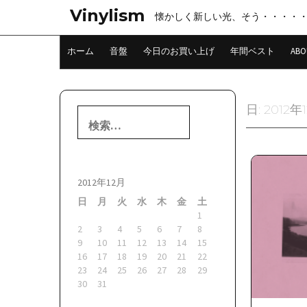
コ
Vinylism
懐かしく新しい光、そう・・・・
ン
テ
ン
ホーム
音盤
今日のお買い上げ
年間ベスト
ABO
ツ
へ
ス
キ
日:
2012年
検
ッ
索:
プ
2012年12月
日
月
火
水
木
金
土
1
2
3
4
5
6
7
8
9
10
11
12
13
14
15
16
17
18
19
20
21
22
23
24
25
26
27
28
29
30
31