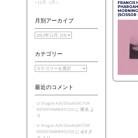
« 11月
1月 »
FRANCIS 
PHAROAH 
MORNING
(SCISSOR 
月別アーカイブ
月
別
ア
ー
カテゴリー
カ
イ
カ
ブ
テ
ゴ
リ
最近のコメント
ー
Dragon Ash/Shade(VICTOR
ENTERTAINMENT)CDS
に
匿名
よ
り
Dragon Ash/Shade(VICTOR
ENTERTAINMENT)CDS
に
djオタ
ク
より