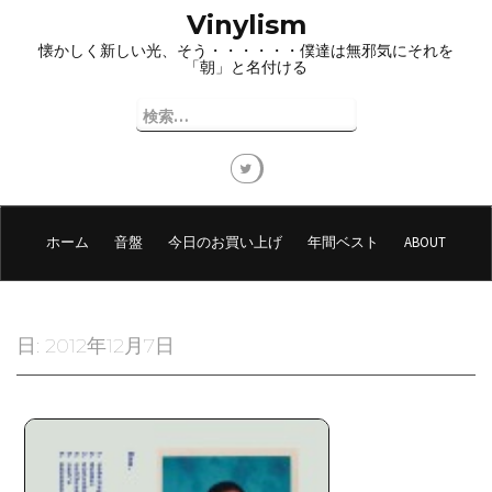
コ
Vinylism
ン
懐かしく新しい光、そう・・・・・・僕達は無邪気にそれを
テ
「朝」と名付ける
ン
ツ
検
へ
索:
ス
キ
ッ
プ
ホーム
音盤
今日のお買い上げ
年間ベスト
ABOUT
日:
2012年12月7日