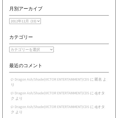
月別アーカイブ
月
別
ア
ー
カテゴリー
カ
イ
カ
ブ
テ
ゴ
リ
最近のコメント
ー
Dragon Ash/Shade(VICTOR ENTERTAINMENT)CDS
に
匿名
よ
り
Dragon Ash/Shade(VICTOR ENTERTAINMENT)CDS
に
djオタ
ク
より
Dragon Ash/Shade(VICTOR ENTERTAINMENT)CDS
に
djオタ
ク
より