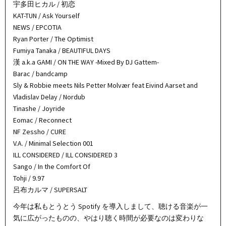
宇多田ヒカル / 初恋
KAT-TUN / Ask Yourself
NEWS / EPCOTIA
Ryan Porter / The Optimist
Fumiya Tanaka / BEAUTIFUL DAYS
漢 a.k.a GAMI / ON THE WAY -Mixed By DJ Gattem-
Barac / bandcamp
Sly & Robbie meets Nils Petter Molvær feat Eivind Aarset and
Vladislav Delay / Nordub
Tinashe / Joyride
Eomac / Reconnect
NF Zessho / CURE
V.A. / Minimal Selection 001
ILL CONSIDERED / ILL CONSIDERED 3
Sango / In the Comfort Of
Tohji / 9.97
呂布カルマ / SUPERSALT
今年は私もとうとう Spotify を導入しまして、聴ける音楽が一
気に広がったものの、やはり聴く時間が必要なのは変わりな