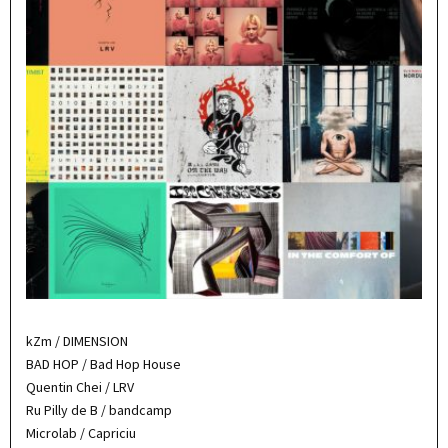
kZm / DIMENSION
BAD HOP / Bad Hop House
Quentin Chei / LRV
Ru Pilly de B / bandcamp
Microlab / Capriciu