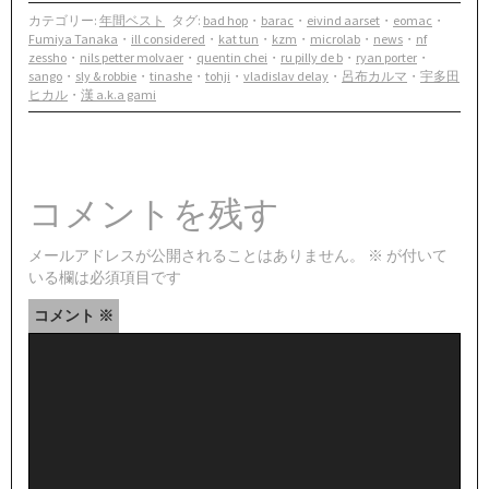
カテゴリー:
年間ベスト
タグ:
bad hop
・
barac
・
eivind aarset
・
eomac
・
Fumiya Tanaka
・
ill considered
・
kat tun
・
kzm
・
microlab
・
news
・
nf
zessho
・
nils petter molvaer
・
quentin chei
・
ru pilly de b
・
ryan porter
・
sango
・
sly & robbie
・
tinashe
・
tohji
・
vladislav delay
・
呂布カルマ
・
宇多田
ヒカル
・
漢 a.k.a gami
コメントを残す
メールアドレスが公開されることはありません。
※
が付いて
いる欄は必須項目です
コメント
※