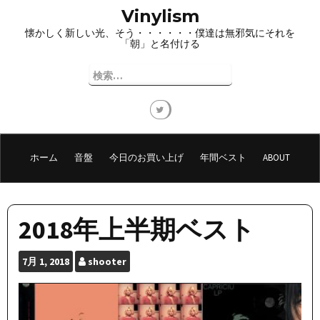
コ
Vinylism
ン
懐かしく新しい光、そう・・・・・・僕達は無邪気にそれを
テ
「朝」と名付ける
ン
ツ
検
へ
索:
ス
キ
ッ
プ
ホーム
音盤
今日のお買い上げ
年間ベスト
ABOUT
2018年上半期ベスト
7月
1, 2018
shooter