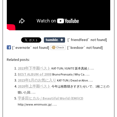
[`friendfeed` not found]
[`evernote` not found]
[`livedoor` not found]
Related posts:
2019年下半期ベスト
KAT-TUN / IGNITE 坂本真綾 /…...
BEST ALBUM of 2008
Bruno Pronsato / Why Ca…...
2015年1月のお気に入り
KAT-TUN / Dead or Alive…...
2020年上半期ベスト
今年は枚数聴きすぎたせいで、1枚ごとの
聴いた回…...
宇多田ヒカル / Beautiful World (EMI)CD
http://www.emimusic.jp/…...