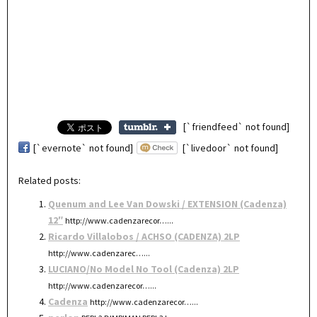
[`friendfeed` not found]
[`evernote` not found]
[`livedoor` not found]
Related posts:
Quenum and Lee Van Dowski / EXTENSION (Cadenza)
12″
http://www.cadenzarecor…...
Ricardo Villalobos / ACHSO (CADENZA) 2LP
http://www.cadenzarec…...
LUCIANO/No Model No Tool (Cadenza) 2LP
http://www.cadenzarecor…...
Cadenza
http://www.cadenzarecor…...