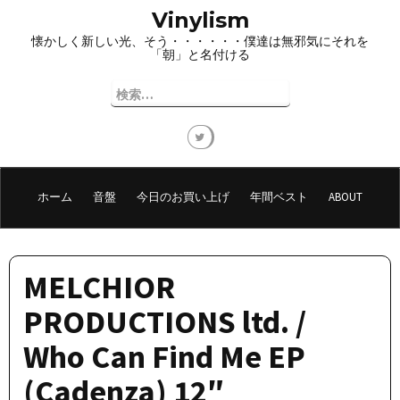
コ
Vinylism
ン
懐かしく新しい光、そう・・・・・・僕達は無邪気にそれを
テ
「朝」と名付ける
ン
ツ
検
へ
索:
ス
キ
ッ
プ
ホーム
音盤
今日のお買い上げ
年間ベスト
ABOUT
MELCHIOR
PRODUCTIONS ltd. /
Who Can Find Me EP
(Cadenza) 12″