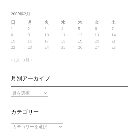
2009年2月
日
月
火
水
木
金
土
1
2
3
4
5
6
7
8
9
10
11
12
13
14
15
16
17
18
19
20
21
22
23
24
25
26
27
28
« 1月
3月 »
月別アーカイブ
月
別
ア
ー
カテゴリー
カ
イ
カ
ブ
テ
ゴ