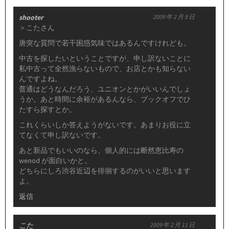
shooter
2009 年 2 月 9 日
＞こたさん
唐突な質問で若干困惑気味ではあるんですけれども。
中古を探したいということですが、申し訳ないことに
私中古って全然漁らないもので、お店とかも知らない
んですよね。
普通はどうなんだろう、ユニオンとかがいいんでしょ
うか。あと時間に余裕があるんなら、ブックオフでひ
たすら探すとか。
これくらいしか答えようがないです。あまりお役に立
てなくて申し訳ないです。
あと新品でもいいのなら、個人的には断然恵比寿の
wenod が面白いかと。
どちらにしろ渋谷近辺を徘徊するのがいいと思います
よ。
返信
こた
2009 年 2 月 11 日