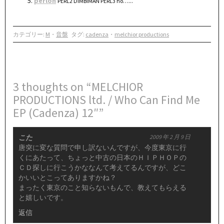
perlon
PERL2 DIMBIMAN PERL3 ho…...
カテゴリー:
M
・
音盤
タグ:
cadenza
・
melchior productions
3 thoughts on “MELCHIOR
PRODUCTIONS ltd. / Who Can Find Me
EP (Cadenza) 12″”
こた
2009 年 2 月 9 日
唐突に変な質問で申し訳ないんですが、今度東京に行
くにあたって、ちょっと中古の日本のＨＩＰＨＯＰの
ＣＤ探しに行こうかななんて考えてるんですが、どこ
かいいとこってありますかね？
まったく東京のこと知らないもんで、教えてもらえる
と嬉しいです。
返信