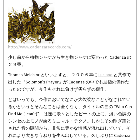
http://www.cadenzarecords.com/
少し前から植物ジャケから生き物ジャケに変わった Cadenza の
２９番。
Thomas Melchior といいますと、２００６年に
Luciano
と共作で
出した『Solomon’s Prayer』が Cadenza の中でも屈指の傑作だ
ったのですが、今作もそれに負けず劣らずの傑作。
とはいっても、今作においてなにか大袈裟なことがなされてい
るかというとそんなことは全くなく、タイトルの曲の “Who Can
Find Me (I can’t)” は逆に淡々としたビートの上に、淡い色調の
シンセの上モノが乗るミニマル・テクノ。しかしその削ぎ落と
された音の隙間から、非常に豊かな情感が流れ出していて、そ
れにより大きなうねりを生み出している。久しぶりに Cadenza