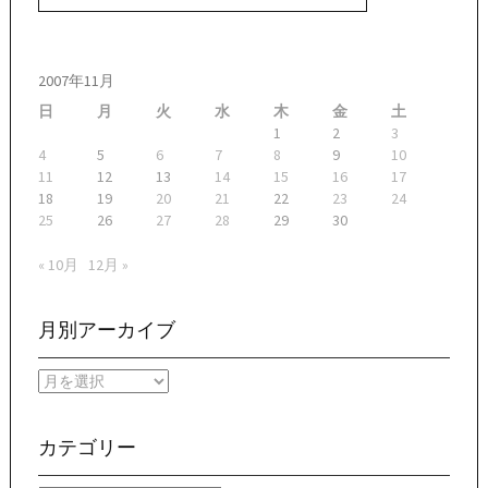
2007年11月
日
月
火
水
木
金
土
1
2
3
4
5
6
7
8
9
10
11
12
13
14
15
16
17
18
19
20
21
22
23
24
25
26
27
28
29
30
« 10月
12月 »
月別アーカイブ
月
別
ア
ー
カテゴリー
カ
イ