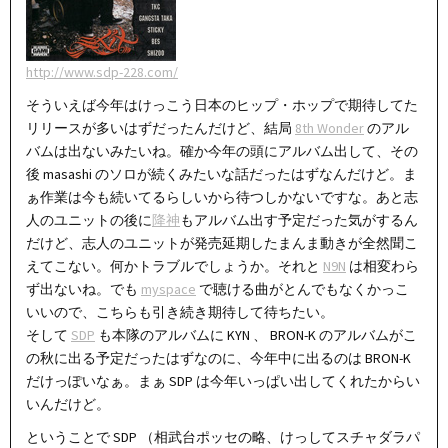
http://www.sdp-228.com/
そういえば今年はけっこう日本のヒップ・ホップで期待してた
リリースが多いはずだったんだけど、結局
8th Wonder
のアル
バムは出ないみたいね。確か今年の頭にアルバム出して、その
後 masashi のソロが続くみたいな話だったはずなんだけど。ま
ぁ作業は今も続いてるらしいから待つしかないですな。あと志
人のユニットの後に
降神
もアルバム出す予定だった気がするん
だけど、志人のユニットが発売延期したまんま動きが全然聞こ
えてこない。何かトラブルでしょうか。それと
N9N
は相変わら
ず出ないね。でも
myspace
で聴ける曲がとんでもなくかっこ
いいので、こちらも引き続き期待して待ちたい。
そして
SDP
も本隊のアルバムに KYN 、 BRON-K のアルバムがこ
の秋に出る予定だったはずなのに、今年中に出るのは BRON-K
だけっぽいなぁ。まぁ SDP は今年いっぱい出してくれたからい
いんだけど。
ということで SDP （相武台ポッセの略、けっしてスチャダラパ