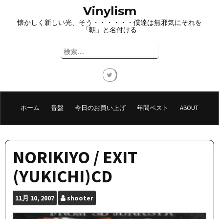
コ
Vinylism
ン
懐かしく新しい光、そう・・・・・・僕達は無邪気にそれを
テ
「朝」と名付ける
ン
ツ
検
へ
索:
ス
キ
ッ
プ
ホーム
音盤
今日のお買い上げ
年間ベスト
ABOUT
NORIKIYO / EXIT
(YUKICHI)CD
11月
10, 2007
shooter