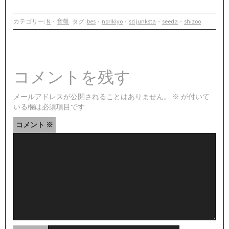
カテゴリー:
N
・
音盤
タグ:
bes
・
norikiyo
・
sd junksta
・
seeda
・
shizoo
コメントを残す
メールアドレスが公開されることはありません。
※
が付いて
いる欄は必須項目です
コメント
※