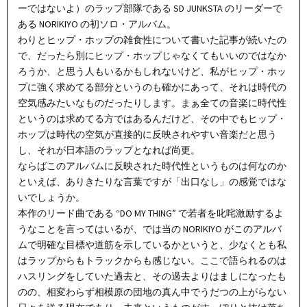
ーではないよ）のラップ部隊である SD JUNKSTA のリーダーで
ある NORIKIYO の初ソロ・アルバム。
わりとヒップ・ホップの雑食性について書いた記事が続いたの
で、だったら別にヒップ・ホップじゃなくてもいいのではなか
ろうか、と思う人もいるかもしれないけど、私がヒップ・ホッ
プに強く求めてる部分というのも確かにあって、それは時代の
空気感みたいなものだったりします。まぁ全ての音楽に時代性
というのは求めてる方ではあるんだけど、その中でもヒップ・
ホップは時代の空気が直接的に反映されやすい音楽だと思う
し、それが日本語のラップとなれば尚更。
ならばこのアルバムに反映された時代性というものは何なのか
といえば、ありきたりな言葉ですが「出口なし」の感覚ではな
いでしょうか。
本作のリード曲である “DO MY THING” で若者を叱咤激励するよ
うなことを言ってはいるが、では当の NORIKIYO がこのアルバ
ムで明確な目標や道筋を示しているかというと、少なくとも私
はラップからもトラックからも感じない。ここで語られるのは
ハスリングをしていた過去と、その過去よりはましになったも
のの、相変わらず相模原の団地の真ん中でうだつの上がらない