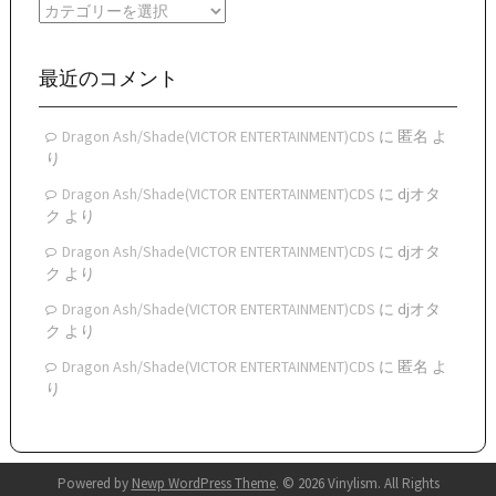
カ
ブ
テ
ゴ
リ
最近のコメント
ー
Dragon Ash/Shade(VICTOR ENTERTAINMENT)CDS
に
匿名
よ
り
Dragon Ash/Shade(VICTOR ENTERTAINMENT)CDS
に
djオタ
ク
より
Dragon Ash/Shade(VICTOR ENTERTAINMENT)CDS
に
djオタ
ク
より
Dragon Ash/Shade(VICTOR ENTERTAINMENT)CDS
に
djオタ
ク
より
Dragon Ash/Shade(VICTOR ENTERTAINMENT)CDS
に
匿名
よ
り
Powered by
Newp WordPress Theme
.
© 2026 Vinylism. All Rights