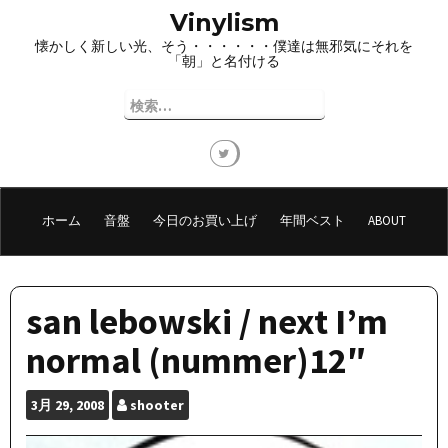
コ
Vinylism
ン
懐かしく新しい光、そう・・・・・・僕達は無邪気にそれを
テ
「朝」と名付ける
ン
ツ
検
へ
索:
ス
キ
ッ
プ
ホーム
音盤
今日のお買い上げ
年間ベスト
ABOUT
san lebowski / next I’m
normal (nummer)12″
3月
29, 2008
shooter