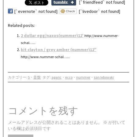
[`friendfeed` not found]
[`evernote` not found]
[`livedoor` not found]
Related posts:
2 dollar egg/naxos(nummer)12′
http://www.nummer-
schal…...
kit clayton / grey amber (nummer)12″
http://www.nummer-schal…...
カテゴリー:
S
・
音盤
タグ:
agaric
・
ecco
・
nummer
・
san lebowski
コメントを残す
メールアドレスが公開されることはありません。
※
が付いて
いる欄は必須項目です