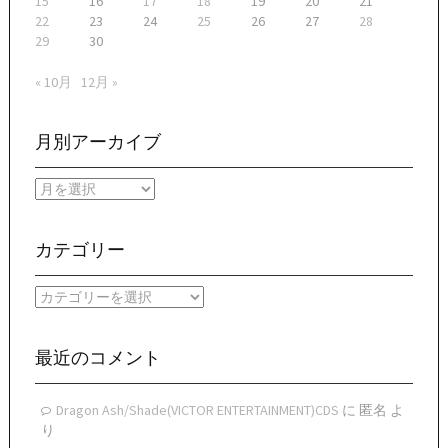
15
16
17
18
19
20
21
22
23
24
25
26
27
28
29
30
« 10月
12月 »
月別アーカイブ
月
別
ア
ー
カテゴリー
カ
イ
カ
ブ
テ
ゴ
リ
最近のコメント
ー
Dragon Ash/Shade(VICTOR ENTERTAINMENT)CDS
に
匿名
よ
り