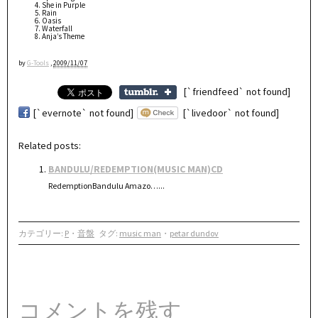
She in Purple
Rain
Oasis
Waterfall
Anja’s Theme
by
G-Tools
,
2009/11/07
[`friendfeed` not found]
[`evernote` not found]
[`livedoor` not found]
Related posts:
BANDULU/REDEMPTION(MUSIC MAN)CD
RedemptionBandulu Amazo…...
カテゴリー:
P
・
音盤
タグ:
music man
・
petar dundov
コメントを残す