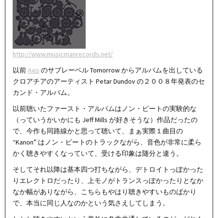
http://www.musicmanrecords.net/
以前
Axis
のサブレーベル Tomorrow からアルバムを出している
クロアチアのアーティスト Petar Dundov の２００８年発表のセ
カンド・アルバム。
以前聴いたファースト・アルバムはノン・ビートの実験的な
（っていうかいかにも Jeff Mills が好きそうな）作品だったの
で、今作も同路線かと思って聴いて、まぁ実際１曲目の
“Kanon” はノン・ビートのトラックながら、音色が非常に柔ら
かく聴きやすくなっていて、受ける印象は随分と違う。
そしてそれ以降は基本四つ打ちながら、デトロイトっぽかった
りエレクトロだったり、上モノがトランスっぽかったりとなか
なか幅がありながら、こちらもやはり聴きやすいものばかり
で、本当に同じ人なのかという気さえしてしまう。