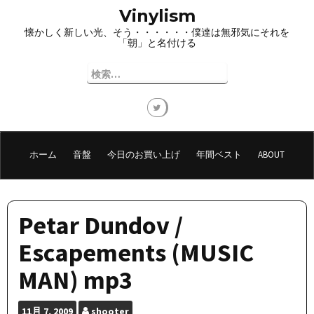
コ
Vinylism
ン
懐かしく新しい光、そう・・・・・・僕達は無邪気にそれを
テ
「朝」と名付ける
ン
ツ
検
へ
索:
ス
キ
ッ
プ
ホーム
音盤
今日のお買い上げ
年間ベスト
ABOUT
Petar Dundov /
Escapements (MUSIC
MAN) mp3
11月
7, 2009
shooter