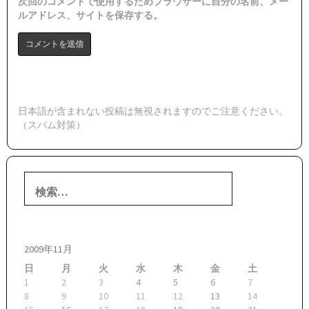
次回のコメントで使用するためブラウザーに自分の名前、メー
ルアドレス、サイトを保存する。
日本語が含まれない投稿は無視されますのでご注意ください。
（スパム対策）
検
索:
2009年11月
日
月
火
水
木
金
土
1
2
3
4
5
6
7
8
9
10
11
12
13
14