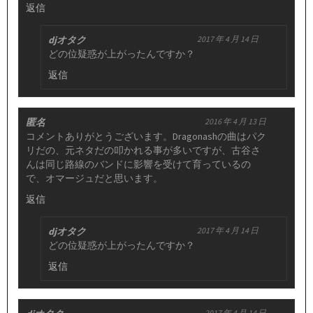
返信
djオタク
2017 年 4 月 14 日
どの位疑惑が上がったんですか？
返信
匿名
2016 年 4 月 13 日
コメントありがとうございます。Dragonashの曲はパク
リだの、元ネタだの叩かれる事が多いですが、古谷さ
んは同じ路線のバンドに影響を受けて育っているの
で、オマージュだと思います。
返信
djオタク
2017 年 4 月 14 日
どの位疑惑が上がったんですか？
返信
2017 年 4 月 14 日