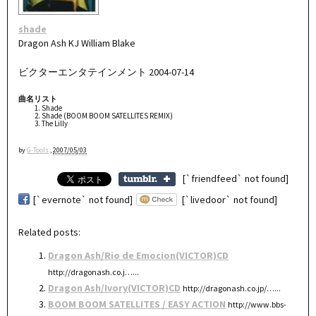
shade
Dragon Ash KJ William Blake
ビクターエンタテインメント 2004-07-14
曲名リスト
Shade
Shade (BOOM BOOM SATELLITES REMIX)
The Lilly
by
G-Tools
,
2007/05/03
[`friendfeed` not found]
[`evernote` not found]
[`livedoor` not found]
Related posts:
Dragon Ash/Rio de Emocion(VICTOR)CD
http://dragonash.co.j…...
Dragon Ash/Ivory(VICTOR)CD
http://dragonash.co.jp/…...
BOOM BOOM SATELLITES / EASY ACTION
http://www.bbs-