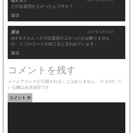
djオタク
どの位疑惑が上がったんですか？
返信
匿名
2017 年 4 月 14 日
djオタクさん＝どの位疑惑が上がったかは解りません
が、リフのコードが似てると言われています。
返信
コメントを残す
メールアドレスが公開されることはありません。
※
が付いて
いる欄は必須項目です
コメント
※