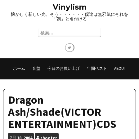
コ
Vinylism
ン
懐かしく新しい光、そう・・・・・・僕達は無邪気にそれを
テ
「朝」と名付ける
ン
ツ
検
へ
索:
ス
キ
ッ
プ
ホーム
音盤
今日のお買い上げ
年間ベスト
ABOUT
Dragon
Ash/Shade(VICTOR
ENTERTAINMENT)CDS
7月
18, 2004
shooter