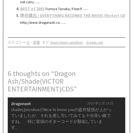
net.com/…...
BEST of 2001
Fumiya Tanaka / Floor.P…...
降谷建志 / EVERYTHING BECOMES THE MUSIC (Victor) CD
http://www.dragonash.co…...
カテゴリー:
D
・
音盤
タグ:
boom boom satellites
・
dragon ash
6 thoughts on “Dragon
Ash/Shade(VICTOR
ENTERTAINMENT)CDS”
Dragonash
2016 年 2 月 19 日
shadeはincubusのNice to know youの盗作疑惑が上がっ
ていましたが、それを差し引いてみても十分良い曲で
すね。 特に冒頭のギターコードが類似していま
す。