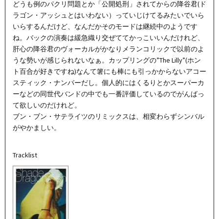
どうも例のパクリ問題とか「公開処刑」されてからの降谷君(ド
ラゴン・アッシュとはいわない）っていじけてるみたいでいら
いらするんだけど、なんだかそのモードは継続中のようです
ね。バックの演奏は緩急織り交ぜててかっこいいんだけれど、
肝心の降谷君のヴォーカルがかなりメランコリックで以前のよ
うな勢いが感じられないなぁ。カップリングの”The Lilly”(ホン
ト百合が好きですね)なんて箸にも棒にも引っかからないアコー
スティック・ナンバーだし。個人的にはくるりとかスーパーカ
ーなどの同世代バンドの中でも一番評価しているのでがんばっ
て欲しいのだけれど。
ブン・ブン・サテライツのリミックスは、相変わらずシンバル
がやかましい。
Tracklist