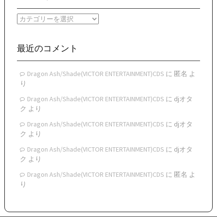
カ
イ
カ
ブ
テ
ゴ
リ
最近のコメント
ー
Dragon Ash/Shade(VICTOR ENTERTAINMENT)CDS
に
匿名
よ
り
Dragon Ash/Shade(VICTOR ENTERTAINMENT)CDS
に
djオタ
ク
より
Dragon Ash/Shade(VICTOR ENTERTAINMENT)CDS
に
djオタ
ク
より
Dragon Ash/Shade(VICTOR ENTERTAINMENT)CDS
に
djオタ
ク
より
Dragon Ash/Shade(VICTOR ENTERTAINMENT)CDS
に
匿名
よ
り