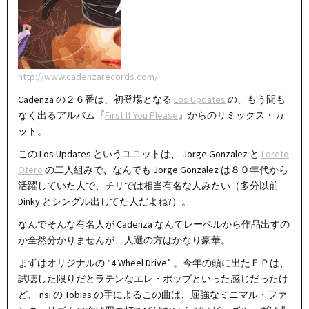
http://www.cadenzarecords.com/
Cadenza の２６番は、初登場となる
Los Updates
の、もう間も
なく出るアルバム『
First If You Please
』からのリミックス・カ
ット。
この Los Updates というユニットは、 Jorge Gonzalez と
Loreto
Otero
の二人組みで、なんでも Jorge Gonzalez は８０年代から
活躍していた人で、チリでは相当有名な人みたい（多分以前
Dinky とシングル出してた人だよね?）。
なんでそんな有名人が Cadenza なんてレーベルから作品出すの
か全然分かりませんが、人選の方はかなり豪華。
まずはオリジナルの “4 Wheel Drive” 。今年の頭に出たＥＰは、
試聴した限りだとラテンなエレ・ポップといった感じだったけ
ど、 nsi の Tobias の手によるこの曲は、屈強なミニマル・ファ