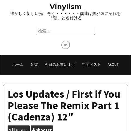
コ
Vinylism
ン
懐かしく新しい光、そう・・・・・・僕達は無邪気にそれを
テ
「朝」と名付ける
ン
ツ
検
へ
索:
ス
キ
ッ
プ
ホーム
音盤
今日のお買い上げ
年間ベスト
ABOUT
Los Updates / First if You
Please The Remix Part 1
(Cadenza) 12″
9月
6, 2008
shooter