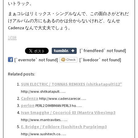
いトラック。
まぁコレはリミックス・シングルなんで、この面白さがどれだ
けアルバムの方にもあるのかは分からないけれど、なんせ
Cadenza なんで大丈夫でしょう。
試聴
[`friendfeed` not found]
[`evernote` not found]
[`livedoor` not found]
Related posts:
SUN ELECTRIC / TONNAS REMIXES (shitkatapult)12″
http://www.shitkatapult…...
Cadenza
http://www.cadenzarecor…...
perlon
PERL2 DIMBIMAN PERL3 ho…...
Ivan Smagghe / Cocoricó 03 (Mantra Vibes)mp3
http://www.mantravibes.…...
E. Bridge / Folklore (Sushitech Purple)mp3
http://www.sushitech.co…...