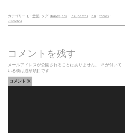
カテゴリー:
L
・
音盤
タグ:
dandy jack
・
los updates
・
nsi
・
tobias
・
villalobos
コメントを残す
メールアドレスが公開されることはありません。
※
が付いて
いる欄は必須項目です
コメント
※