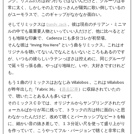
ンク。リズムの方は四つ打ちではないんだけど、グルーヴは非
常に太く、しかしその上でおっさんが陽気に歌い倒しているの
がユーモラスで、このギャップがなかなか面白い。
そしてリミックスは
Dandy Jack
。彼は現在のチリアン・ミニマ
ルの中でも最重要人物といっていい人だけど、他に比べるとど
うも地味な印象で、 Cadenza にも多分コレが初登場。
そんな彼は “Inving You Here” という曲をリミックス。これはオ
リジナルを聴いてないんでなんともいないところもあるのです
が、いつもの彼らしいラテンっぽさは控えめに、同じグルーヴ
で延々引っ張る曲。やっぱり地味だ。いや、大好きですけれど
も。
もう１曲のリミックスはおなじみ Villalobos 。これは Villalobos
が昨年出した『Fabric 36』（
過去記事
）に収録されていたの
で、聴いたことある人も多いはず。
そのミックスＣＤでは、オリジナルからサンプリングされたヴ
ォーカルばかりが耳に残って、トラックの方は特に面白いと思
わなかったんだけど、改めて聴くとパーカッシブなビートを軸
に、細かい音の抜き差しで、１３分近い尺を使って盛り上がり
を作っていて、こうやってフル・バージョンで聴くと非常に良