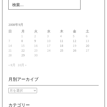
索:
2008年9月
日
月
火
水
木
金
土
1
2
3
4
5
6
7
8
9
10
11
12
13
14
15
16
17
18
19
20
21
22
23
24
25
26
27
28
29
30
« 8月
10月 »
月別アーカイブ
月
別
ア
ー
カテゴリー