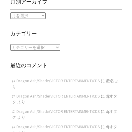
月別アーカイブ
月
別
ア
ー
カテゴリー
カ
イ
カ
ブ
テ
ゴ
リ
最近のコメント
ー
Dragon Ash/Shade(VICTOR ENTERTAINMENT)CDS
に
匿名
よ
り
Dragon Ash/Shade(VICTOR ENTERTAINMENT)CDS
に
djオタ
ク
より
Dragon Ash/Shade(VICTOR ENTERTAINMENT)CDS
に
djオタ
ク
より
Dragon Ash/Shade(VICTOR ENTERTAINMENT)CDS
に
djオタ