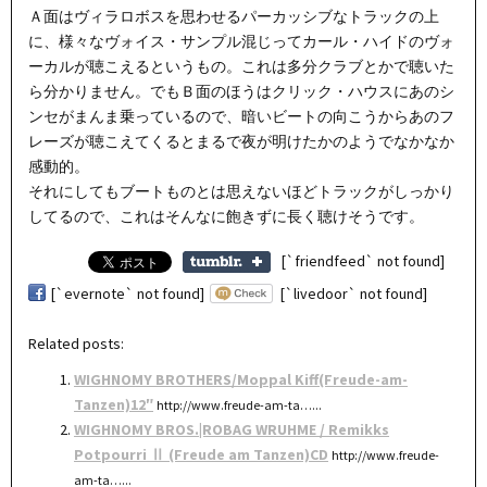
Ａ面はヴィラロボスを思わせるパーカッシブなトラックの上
に、様々なヴォイス・サンプル混じってカール・ハイドのヴォ
ーカルが聴こえるというもの。これは多分クラブとかで聴いた
ら分かりません。でもＢ面のほうはクリック・ハウスにあのシ
ンセがまんま乗っているので、暗いビートの向こうからあのフ
レーズが聴こえてくるとまるで夜が明けたかのようでなかなか
感動的。
それにしてもブートものとは思えないほどトラックがしっかり
してるので、これはそんなに飽きずに長く聴けそうです。
[`friendfeed` not found]
[`evernote` not found]
[`livedoor` not found]
Related posts:
WIGHNOMY BROTHERS/Moppal Kiff(Freude-am-
Tanzen)12″
http://www.freude-am-ta…...
WIGHNOMY BROS.|ROBAG WRUHME / Remikks
Potpourri Ⅱ (Freude am Tanzen)CD
http://www.freude-
am-ta…...