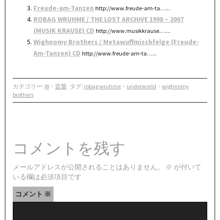
Freude-am-Tanzen
http://www.freude-am-ta…...
ROBAG WRUHME / THE LOST ARCHIVE 1998 – 2007
(MUSIK KRAUSE) CD
http://www.musikkrause.…...
Wighnomy Brothers / Metawuffmischfelge (Freude-
Am-Tanzen) CD
http://www.freude-am-ta…...
カテゴリー:
W
・
音盤
タグ:
robag wruhme
・
underworld
・
wighnomy
brothers
コメントを残す
メールアドレスが公開されることはありません。
※
が付いて
いる欄は必須項目です
コメント
※