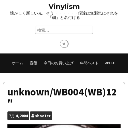
コ
Vinylism
ン
懐かしく新しい光、そう・・・・・・僕達は無邪気にそれを
テ
「朝」と名付ける
ン
ツ
検
へ
索:
ス
キ
ッ
プ
ホーム
音盤
今日のお買い上げ
年間ベスト
ABOUT
unknown/WB004(WB)12
″
7月
4, 2004
shooter