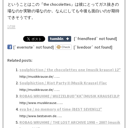
ということはこの『the chocolettes』は彼にとってガス抜きの
場なのか実験の場なのか。なんにしても今後も面白いのが期待
できそうです。
試聴
[`friendfeed` not found]
[`evernote` not found]
[`livedoor` not found]
Related posts:
soulphiction / the chocolettes one (musik krause) 12″
http://musikkrause.de/ …...
Soulphiction / Riot Party II (Musik Krause) Flac
http://musikkrause.de/ …...
ROBAG WRUHME / WUZZELBUD”KK”(MUSIK KRAUSE)2LP
http://www.musikkrause.…...
eva be / no memory of time (BEST SEVEN)12″
http://www.bestseven.de…...
ROBAG WRUHME / THE LOST ARCHIVE 1998 – 2007 (musik