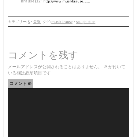
krause)12″
http://www.musikkrause.…...
カテゴリー:
S
・
音盤
タグ:
musik krause
・
soulphiction
コメントを残す
メールアドレスが公開されることはありません。
※
が付いて
いる欄は必須項目です
コメント
※