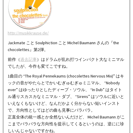
http://musikkrause.de/
Jackmate こと Soulphiction こと Michel Baumann さんの『the
chocolettes』第2弾。
前作（
過去記事
）はドラムが乱れ打つインパクト大なミニマル
でしたが、今作も変てこですね。
1曲目の “The Royal Pennekaums (chocolettes Nervous Mix)” はキ
ックの音がやたらとでかいむぎゅむぎゅミニマル、 “Nobody
ever” はゆったりとしたディープ・ソウル、 “In Dub” はタイト
ル通りスカスカなミニマル・ダブ、 “Sirens” はソウルに近いと
いえなくもないけど、なんだかよく分からない短いインスト
で、方向性としてはどの曲も見事にバラバラ。
正直全体の統一感とか全然ないんだけど、 Michel Baumann がこ
こまでバラバラな方向性を提示してくるというのは、逆にに珍
しいんじゃないですかね。