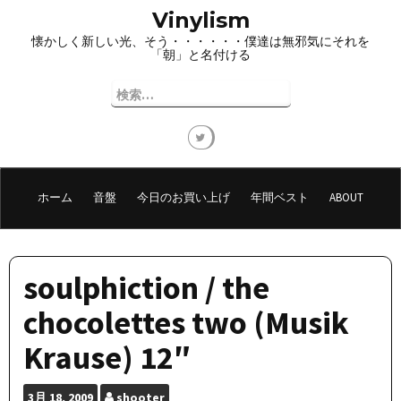
コ
Vinylism
ン
懐かしく新しい光、そう・・・・・・僕達は無邪気にそれを
テ
「朝」と名付ける
ン
ツ
検
へ
索:
ス
キ
ッ
プ
ホーム
音盤
今日のお買い上げ
年間ベスト
ABOUT
soulphiction / the
chocolettes two (Musik
Krause) 12″
3月
18, 2009
shooter