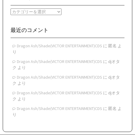
カ
イ
カ
ブ
テ
ゴ
リ
最近のコメント
ー
Dragon Ash/Shade(VICTOR ENTERTAINMENT)CDS
に
匿名
よ
り
Dragon Ash/Shade(VICTOR ENTERTAINMENT)CDS
に
djオタ
ク
より
Dragon Ash/Shade(VICTOR ENTERTAINMENT)CDS
に
djオタ
ク
より
Dragon Ash/Shade(VICTOR ENTERTAINMENT)CDS
に
djオタ
ク
より
Dragon Ash/Shade(VICTOR ENTERTAINMENT)CDS
に
匿名
よ
り