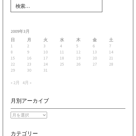
索:
2009年3月
日
月
火
水
木
金
土
1
2
3
4
5
6
7
8
9
10
11
12
13
14
15
16
17
18
19
20
21
22
23
24
25
26
27
28
29
30
31
« 2月
4月 »
月別アーカイブ
月
別
ア
ー
カテゴリー