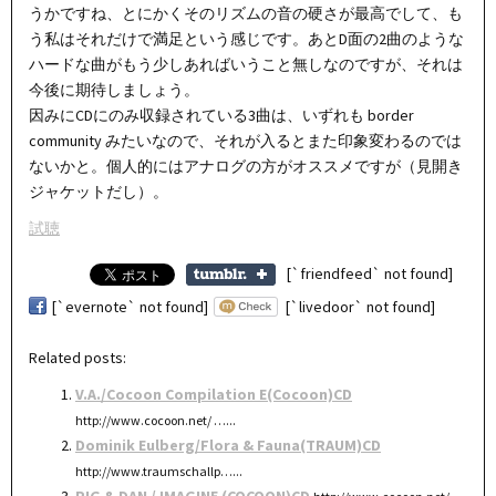
うかですね、とにかくそのリズムの音の硬さが最高でして、も
う私はそれだけで満足という感じです。あとD面の2曲のような
ハードな曲がもう少しあればいうこと無しなのですが、それは
今後に期待しましょう。
因みにCDにのみ収録されている3曲は、いずれも border
community みたいなので、それが入るとまた印象変わるのでは
ないかと。個人的にはアナログの方がオススメですが（見開き
ジャケットだし）。
試聴
[`friendfeed` not found]
[`evernote` not found]
[`livedoor` not found]
Related posts:
V.A./Cocoon Compilation E(Cocoon)CD
http://www.cocoon.net/ …...
Dominik Eulberg/Flora & Fauna(TRAUM)CD
http://www.traumschallp…...