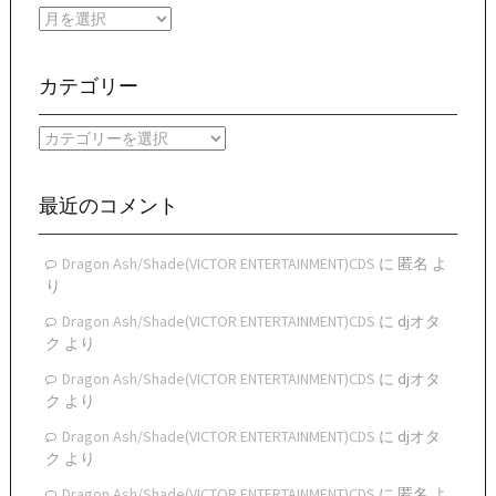
月
別
ア
ー
カテゴリー
カ
イ
カ
ブ
テ
ゴ
リ
最近のコメント
ー
Dragon Ash/Shade(VICTOR ENTERTAINMENT)CDS
に
匿名
よ
り
Dragon Ash/Shade(VICTOR ENTERTAINMENT)CDS
に
djオタ
ク
より
Dragon Ash/Shade(VICTOR ENTERTAINMENT)CDS
に
djオタ
ク
より
Dragon Ash/Shade(VICTOR ENTERTAINMENT)CDS
に
djオタ
ク
より
Dragon Ash/Shade(VICTOR ENTERTAINMENT)CDS
に
匿名
よ