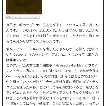
http://www.cocoon.net/
今日は川崎のラゾーナに
玉木宏
が来るっていうんで見に行った
んですが、いやはや、流石の人気といいますか、凄い人だかり
でしたね。でもあれだけ顔立ちがはっきりした人だと、遠くか
らでも分かりやすくてよかったです。
彼がデビュー・アルバムを出したときからずっと話だけは出て
いた Cocoon からのセカンド・アルバム。とはいっても出たの
は昨年ですが。
このアルバムの前に出た編集盤『Heimische Gefilde』がプログ
レ／トランス系のミニマルに近づいていたので、それが今度は
Cocoon からとなれば、その方向性はさらに強まるのではない
かと思っていたんだけど、今作は意外な事に初期のダブ・テッ
クに立ち返った内容。とはいっても初期に比べると、緩やかな
アンビエンスを中心としたメロディアスなトラックが多いんだ
けど、どの曲も非常に硬質なリズムを軸にしている為に、聴い
た印象としてはかなり硬派で、これが実にカッコ良い。ってい