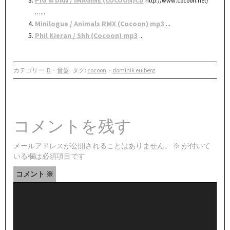
PIG & DAN / IMAGINE (COCOON)CD
http://www.cocoon.net/
…...
Minilogue / Animals RMX (Cocoon) mp3
...
Phil Kieran / Shh (Cocoon) mp3
...
カテゴリー:
D
・
音盤
タグ:
cocoon
・
dominik eulberg
コメントを残す
メールアドレスが公開されることはありません。
※
が付いて
いる欄は必須項目です
コメント
※