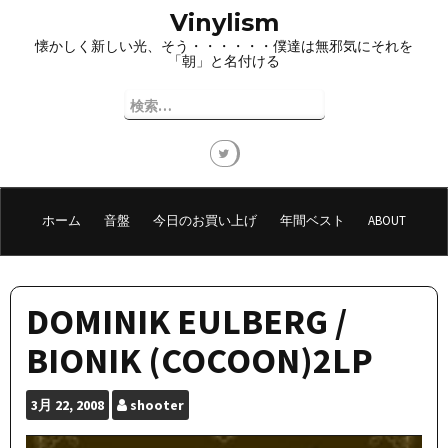
コ
Vinylism
ン
懐かしく新しい光、そう・・・・・・僕達は無邪気にそれを
テ
「朝」と名付ける
ン
ツ
検
へ
索:
ス
キ
ッ
プ
ホーム
音盤
今日のお買い上げ
年間ベスト
ABOUT
DOMINIK EULBERG /
BIONIK (COCOON)2LP
3月
22, 2008
shooter