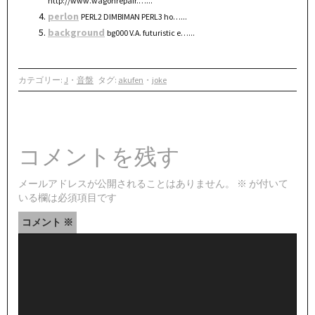
http://www.wagonrepair.…...
perlon
PERL2 DIMBIMAN PERL3 ho…...
background
bg000 V.A. futuristic e…...
カテゴリー:
J
・
音盤
タグ:
akufen
・
joke
コメントを残す
メールアドレスが公開されることはありません。
※
が付いて
いる欄は必須項目です
コメント
※