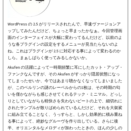
WordPress の 2.5 がリリースされたんで、早速ヴァージョンア
ップしてみたんだけど、ちょっと早まったかなぁ。今回管理画
面のインターフェイスが大幅に変わってるんだけど、以前のよ
うな各プラグインの設定をするメニューが見当たらないのよ
ね。これはプラグインが 2.5 に対応する事によって変わるのか
しら。まぁしばらく使ってみるしかないか。
Akufen の活躍によって一時期頻繁に耳にしたカット・アップ・
ファンクなんですが、その Akufen がすっかり隠居状態になっ
てしまったせいか、今ではあまり聴かなくなってしまいました
が、このベルリンの謎のレーベルからの1枚は、その時期の匂
いを僅かながらも感じさせてくれるテック・ミニマル。どっし
りとしていながらも軽快さを失わないビートの上で、細切れに
されたサンプルが散りばめられているんだけど、それを大袈裟
に組み立てることなく、うっすらと、しかし効果的に積み重ね
る事によって、絶妙なグルーヴを作り出している。さらに後
半、オリエンタルなメロディが加わったときの、ほんの少しの