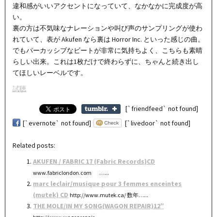
違和感がいいアクセントになっていて、なかなかに完成度が高
い。
裏の方は不気味なナレーションや叫び声のサンプリングが使わ
れていて、表が Akufen なら裏は Horror Inc. といった感じの曲。
でもパーカッシブなビートが非常に気持ちよく、こちらも素晴
らしい出来。これは1枚だけで終わらずに、ちゃんと続き出し
てほしいレーベルです。
試聴
[`friendfeed` not found]
[`evernote` not found]
[`livedoor` not found]
Related posts:
AKUFEN / FABRIC 17 (Fabric Records)CD
www.fabriclondon.com …...
marc leclair/musique pour 3 femmes enceintes
(mutek) CD
http://www.mutek.ca/ 数年…...
THE MOLE/IN MY SONG(WAGON REPAIR)12″