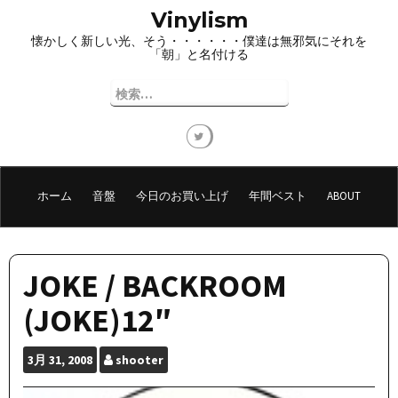
コ
Vinylism
ン
懐かしく新しい光、そう・・・・・・僕達は無邪気にそれを
テ
「朝」と名付ける
ン
ツ
検
へ
索:
ス
キ
ッ
プ
ホーム
音盤
今日のお買い上げ
年間ベスト
ABOUT
JOKE / BACKROOM
(JOKE)12″
3月
31, 2008
shooter