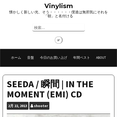
コ
Vinylism
ン
懐かしく新しい光、そう・・・・・・僕達は無邪気にそれを
テ
「朝」と名付ける
ン
ツ
検
へ
索:
ス
キ
ッ
プ
ホーム
音盤
今日のお買い上げ
年間ベスト
ABOUT
SEEDA / 瞬間 | IN THE
MOMENT (EMI) CD
2月
22, 2013
shooter