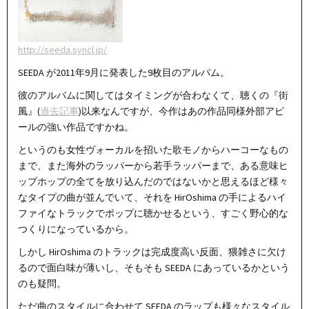
http://seeda.syncl.jp/
SEEDA が2011年9月に発表した9枚目のアルバム。
彼のアルバムに関してはタイミングが合わなくて、聴くの『街
風』(
過去記事
)以来なんですが、今作はあの作品同様外部アピ
ールの強い作品ですかね。
というのも女性ヴォーカルを招いた歌モノからハーコーなもの
まで、また海外のラッパーから若手ラッパーまで、ある意味ヒ
ップホップの全てを放り込んだのではないかと思えるほど様々
なタイプの曲が並んでいて、それを HirOshima の手によるハイ
ファイなトラックでポップに聴かせるという、すごく野心的な
つくりになっているから。
しかし HirOshima のトラックは完成度高い反面、猥雑さに欠け
るので面白味が薄いし、そもそも SEEDA にあっているかという
のも疑問。
ただ曲のスタイルに合わせて SEEDA のラップも様々なスタイル