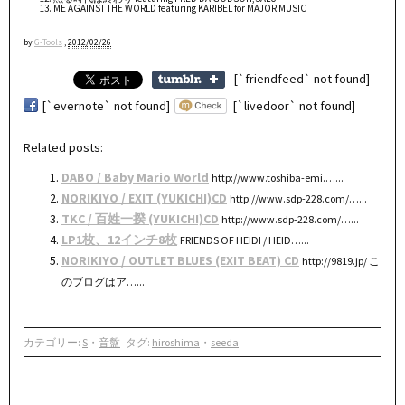
ME AGAINST THE WORLD featuring KARIBEL for MAJOR MUSIC
by
G-Tools
,
2012/02/26
[`friendfeed` not found]
[`evernote` not found]
[`livedoor` not found]
Related posts:
DABO / Baby Mario World
http://www.toshiba-emi.…...
NORIKIYO / EXIT (YUKICHI)CD
http://www.sdp-228.com/…...
TKC / 百姓一揆 (YUKICHI)CD
http://www.sdp-228.com/…...
LP1枚、12インチ8枚
FRIENDS OF HEIDI / HEID…...
NORIKIYO / OUTLET BLUES (EXIT BEAT) CD
http://9819.jp/ こ
のブログはア…...
カテゴリー:
S
・
音盤
タグ:
hiroshima
・
seeda