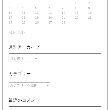
1
2
3
4
5
6
7
8
9
10
11
12
13
14
15
16
17
18
19
20
21
22
23
24
25
26
27
28
« 1月
3月 »
月別アーカイブ
月
別
ア
ー
カテゴリー
カ
イ
カ
ブ
テ
ゴ
リ
最近のコメント
ー