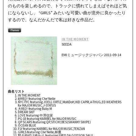
のものを楽しめるので、トラックに慣れてしまえばそれほど気
にならないし、 “GIRLS” みたいな可愛い曲が意外に良かったり
するので、なんだかんだで私は好きな作品だ。
IN THE MOMENT
SEEDA
EMIミュージックジャパン 2011-09-14
曲名リスト
IN THE MOMENT
砂時計 featuring Che’Nelle
NYC-TYC featuring JOELL ORTIZ,MoNDoH,KID CAPRI,A-THUG,ED WEATHERS
for MAJOR MUSIC,J-STATUS
大時計 featuring Baby M
DREAM SKIT
LOVE featuring 中澤信栄
PG-18 featuring KARIBEL for MAJOR MUSIC
QP SCARS featuring QP,STICKY,BES(SWANKY SWIPE)
OCEAN BLUE
FLY featuring KARIBEL for MAJOR MUSIC,TENZAN
GIRLS featuring Che’Nelle,林鷹
黙る時代は終わり featuring FRED DA GODSON,SALU