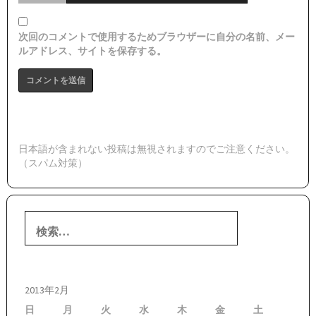
次回のコメントで使用するためブラウザーに自分の名前、メー
ルアドレス、サイトを保存する。
日本語が含まれない投稿は無視されますのでご注意ください。
（スパム対策）
検
索:
2013年2月
日
月
火
水
木
金
土